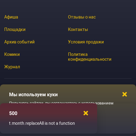
Афиша
Отзывы о нас
Площадки
Контакты
Архив событий
Условия продажи
Комики
Политика
конфиденциальности
Журнал
Мы используем куки
© 2026 GoStandup.ru
Пользуясь сайтом, вы соглашаетесь с использованием
файлов куки
500
Ладненько
t.month.replaceAll is not a function