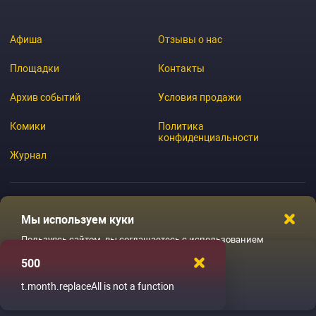
Афиша
Отзывы о нас
Площадки
Контакты
Архив событий
Условия продажи
Комики
Политика
конфиденциальности
Журнал
Мы используем куки
© 2026 GoStandup.ru
Пользуясь сайтом, вы соглашаетесь с использованием
файлов куки
500
Ладненько
t.month.replaceAll is not a function