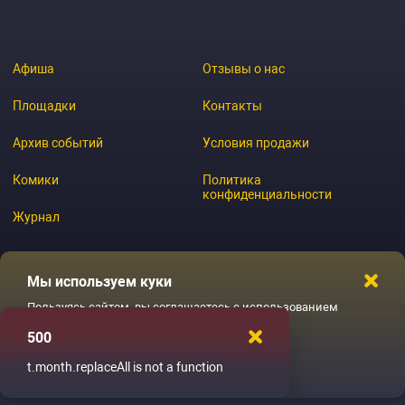
Афиша
Отзывы о нас
Площадки
Контакты
Архив событий
Условия продажи
Комики
Политика
конфиденциальности
Журнал
Мы используем куки
© 2026 GoStandup.ru
Пользуясь сайтом, вы соглашаетесь с использованием
файлов куки
500
Ладненько
t.month.replaceAll is not a function