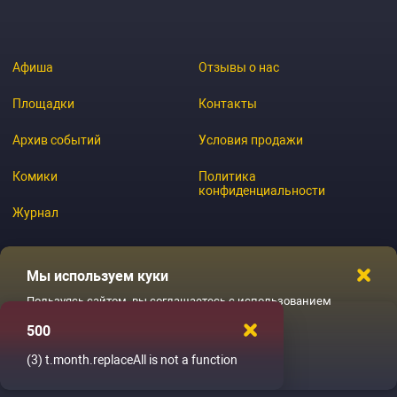
Афиша
Отзывы о нас
Площадки
Контакты
Архив событий
Условия продажи
Комики
Политика
конфиденциальности
Журнал
Мы используем куки
© 2026 GoStandup.ru
Пользуясь сайтом, вы соглашаетесь с использованием
файлов куки
500
Ладненько
(3)
t.month.replaceAll is not a function