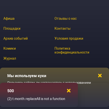
Афиша
Отзывы о нас
Площадки
Контакты
Архив событий
Условия продажи
Комики
Политика
конфиденциальности
Журнал
Мы используем куки
© 2026 GoStandup.ru
Пользуясь сайтом, вы соглашаетесь с использованием
файлов куки
500
Ладненько
(2)
t.month.replaceAll is not a function