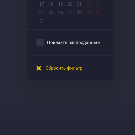
17
18
19
20
21
22
23
24
25
26
27
28
29
30
31
Показать распроданные
Сбросить фильтр