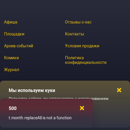
Афиша
Отзывы о нас
Площадки
Контакты
Архив событий
Условия продажи
Комики
Политика
конфиденциальности
Журнал
Мы используем куки
© 2026 GoStandup.ru
Пользуясь сайтом, вы соглашаетесь с использованием
файлов куки
500
Ладненько
t.month.replaceAll is not a function