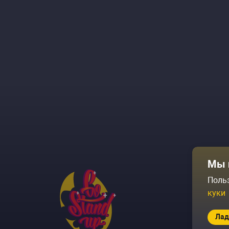
Мы 
Афиша
Поль
куки
Площадки
Архив соб
Лад