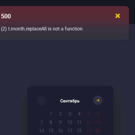
500
(2)
t.month.replaceAll is not a function
Сентябрь
1
2
3
4
5
6
7
8
9
10
11
12
13
14
15
16
17
18
19
20