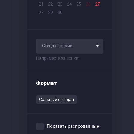
21
22
23
24
25
26
27
28
29
30
Стендап-комик
Например, Квашонкин
Формат
Сольный стендап
Показать распроданные