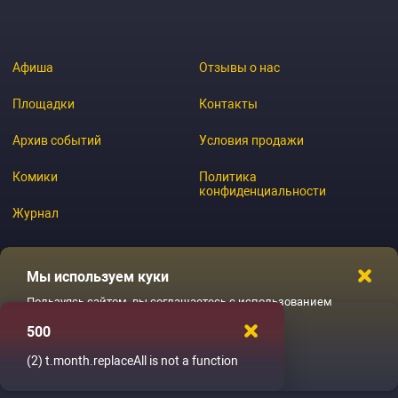
Афиша
Отзывы о нас
Площадки
Контакты
Архив событий
Условия продажи
Комики
Политика
конфиденциальности
Журнал
Мы используем куки
© 2026 GoStandup.ru
Пользуясь сайтом, вы соглашаетесь с использованием
файлов куки
500
Ладненько
(2)
t.month.replaceAll is not a function