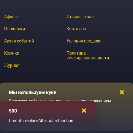
Афиша
Отзывы о нас
Площадки
Контакты
Архив событий
Условия продажи
Комики
Политика
конфиденциальности
Журнал
Мы используем куки
© 2026 GoStandup.ru
Пользуясь сайтом, вы соглашаетесь с использованием
файлов куки
500
Ладненько
t.month.replaceAll is not a function