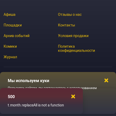
Афиша
Отзывы о нас
Площадки
Контакты
Архив событий
Условия продажи
Комики
Политика
конфиденциальности
Журнал
Мы используем куки
© 2026 GoStandup.ru
Пользуясь сайтом, вы соглашаетесь с использованием
файлов куки
500
Ладненько
t.month.replaceAll is not a function