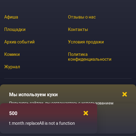
Афиша
Отзывы о нас
Площадки
Контакты
Архив событий
Условия продажи
Комики
Политика
конфиденциальности
Журнал
Мы используем куки
© 2026 GoStandup.ru
Пользуясь сайтом, вы соглашаетесь с использованием
файлов куки
500
Ладненько
t.month.replaceAll is not a function