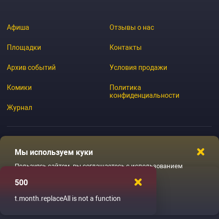
Афиша
Отзывы о нас
Площадки
Контакты
Архив событий
Условия продажи
Комики
Политика
конфиденциальности
Журнал
Мы используем куки
© 2026 GoStandup.ru
Пользуясь сайтом, вы соглашаетесь с использованием
файлов куки
500
Ладненько
t.month.replaceAll is not a function