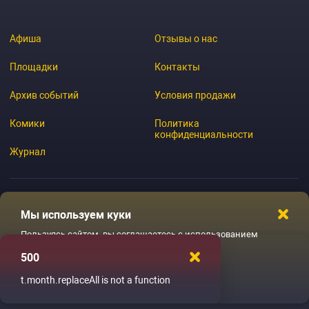
Афиша
Отзывы о нас
Площадки
Контакты
Архив событий
Условия продажи
Комики
Политика
конфиденциальности
Журнал
Мы используем куки
© 2026 GoStandup.ru
Пользуясь сайтом, вы соглашаетесь с использованием
файлов куки
500
Ладненько
t.month.replaceAll is not a function