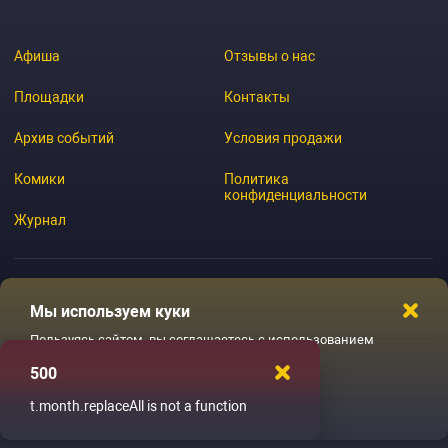
Афиша
Отзывы о нас
Площадки
Контакты
Архив событий
Условия продажи
Комики
Политика
конфиденциальности
Журнал
Мы используем куки
© 2026 GoStandup.ru
Пользуясь сайтом, вы соглашаетесь с использованием
файлов куки
500
Ладненько
t.month.replaceAll is not a function