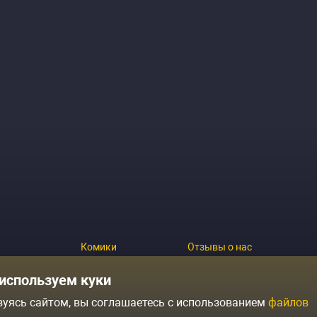
Комики
Отзывы о нас
Журнал
Политика конфиденциальн
используем куки
зуясь сайтом, вы соглашаетесь с использованием
файлов
ытий
Контакты
Условия продажи