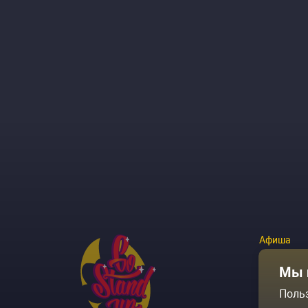
Афиша
Площадки
Мы 
Поль
Архив соб