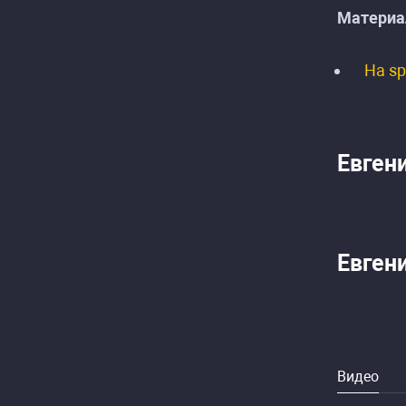
Материа
На s
Евген
Евген
Видео