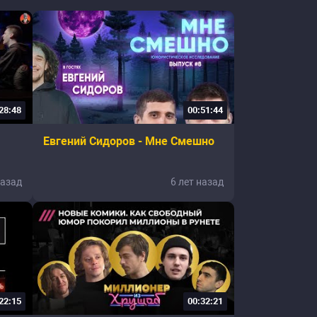
28:48
00:51:44
Евгений Сидоров - Мне Смешно
,
назад
6 лет назад
22:15
00:32:21