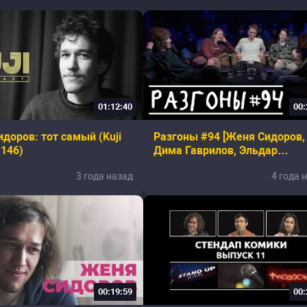
01:12:40
00:
доров: тот самый (Kuji
Разгоны #94 [Женя Сидоров,
 146)
Дима Гаврилов, Эльдар
Гусейнов, Никита Дубровский
3 года назад
4 года 
Кирилл Селегей]
00:19:59
00: