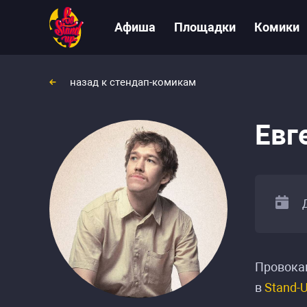
Афиша
Площадки
Комики
назад к стендап-комикам
Евг
Провокац
в
Stand-U