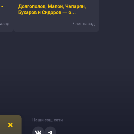
 -
Долгополов, Малой, Чапарян,
Бухаров и Сидоров — о
свободном юморе в России
назад
7 лет назад
Наши соц. сети
ости