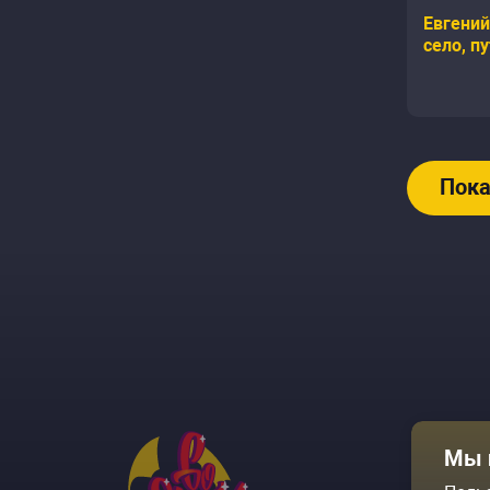
Евгений
село, п
комика 
кунилин
Пока
Афиша
Мы 
Площадки