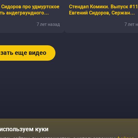
 Сидоров про удмуртское
Стендап Комики. Выпуск #11
уть андеграундного
Евгений Сидоров, Сержан
и шутку о Путине и
Аманов, Ариана Лолаева
7 лет назад
7 лет 
гусе
зать еще видео
Комики
Отзывы о нас
используем куки
Журнал
Политика конфиденциальн