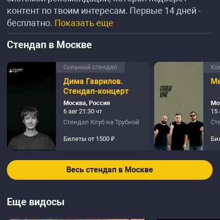
контент по твоим интересам. Первые 14 дней -
бесплатно.
Показать еще
Стендап в Москве
Сольный стендап
Ко
Дима Гаврилов.
Мы
Стендап-концерт
Москва, Россия
Мо
6 авг 21:30 чт
15 
Стендап Клуб на Трубной
Ст
Билеты от 1500 ₽
Би
Весь стендап в Москве
Еще видосы