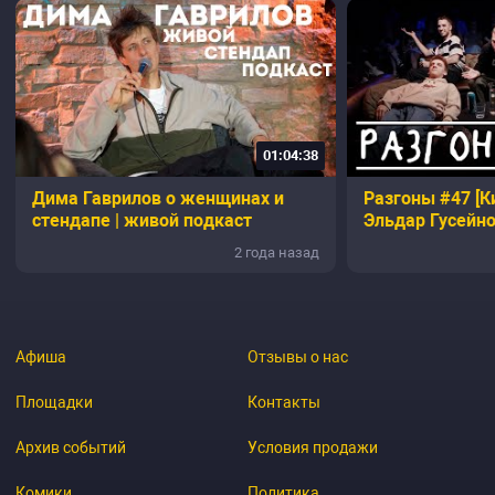
01:04:38
Дима Гаврилов о женщинах и
Разгоны #47 [К
стендапе | живой подкаст
Эльдар Гусейно
Квашонкин, Ни
2 года назад
Никита Дубров
Афиша
Отзывы о нас
Площадки
Контакты
Архив событий
Условия продажи
Комики
Политика