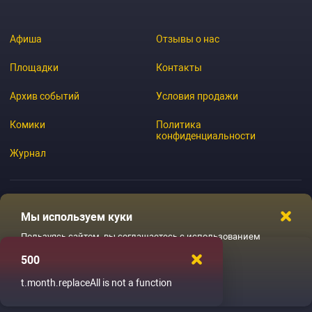
Афиша
Отзывы о нас
Площадки
Контакты
Архив событий
Условия продажи
Комики
Политика
конфиденциальности
Журнал
Мы используем куки
© 2026 GoStandup.ru
Пользуясь сайтом, вы соглашаетесь с использованием
файлов куки
500
Ладненько
t.month.replaceAll is not a function