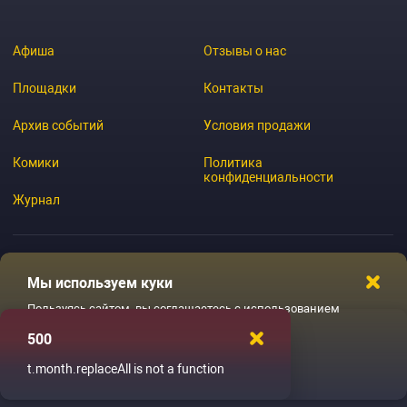
Афиша
Отзывы о нас
Площадки
Контакты
Архив событий
Условия продажи
Комики
Политика
конфиденциальности
Журнал
Мы используем куки
© 2026 GoStandup.ru
Пользуясь сайтом, вы соглашаетесь с использованием
файлов куки
500
Ладненько
t.month.replaceAll is not a function