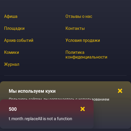
Афиша
Отзывы о нас
Площадки
Контакты
Архив событий
Условия продажи
Комики
Политика
конфиденциальности
Журнал
Мы используем куки
© 2026 GoStandup.ru
Пользуясь сайтом, вы соглашаетесь с использованием
файлов куки
500
Ладненько
t.month.replaceAll is not a function