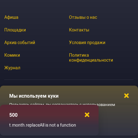
Афиша
Отзывы о нас
Площадки
Контакты
Архив событий
Условия продажи
Комики
Политика
конфиденциальности
Журнал
Мы используем куки
© 2026 GoStandup.ru
Пользуясь сайтом, вы соглашаетесь с использованием
файлов куки
500
Ладненько
t.month.replaceAll is not a function