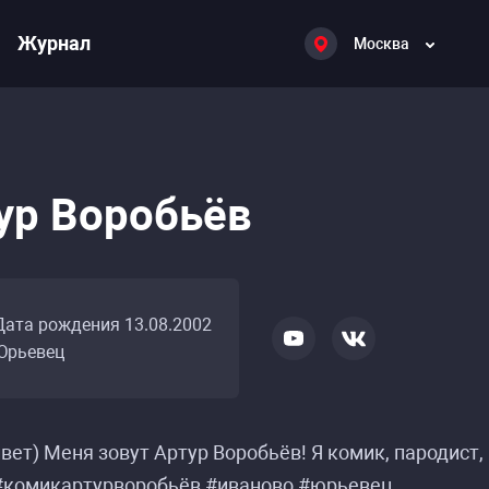
Журнал
Москва
ур Воробьёв
Дата рождения 13.08.2002
Юрьевец
вет) Меня зовут Артур Воробьёв! Я комик, пародист
#комикартурворобьёв #иваново #юрьевец