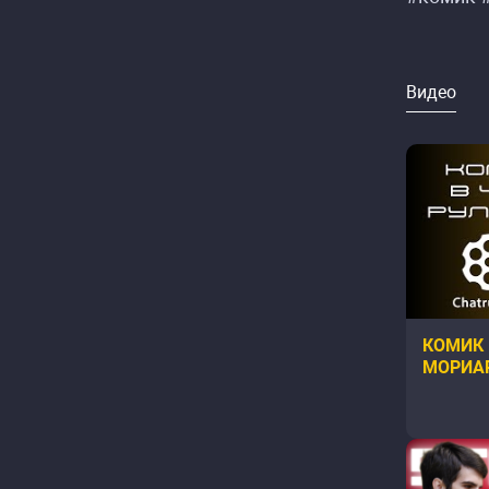
Видео
КОМИК 
МОРИАР
МУЖА, С
ПАРОД