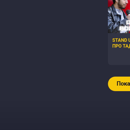
STAND 
ПРО ТА
СОСЕДА 
HIT STA
Пока