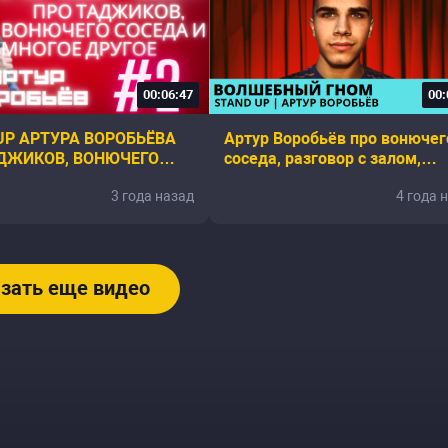
00:06:47
00:
UP АРТУРА ВОРОБЬЁВА
Артур Воробьёв про вонючег
ДЖИКОВ, ВОНЮЧЕГО
соседа, разговор с залом,
И МНОГОЕ ДРУГОЕ... |
пародии
3 года назад
4 года 
ND UP #2
зать еще видео