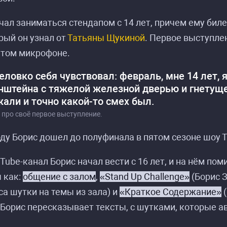
чал заниматься стендапом с 14 лет, причем ему биле
рый он узнал от
Татьяны Щукиной
. Первое выступле
ытом микрофоне.
еловко себя чувствовал: февраль, мне 14 лет, 
нштейна с тяжелой железной дверью и гнетуще
али и точно какой-то смех был.
 про своё первое выступление.
оду Борис дошел до полуфинала в пятом сезоне шоу
Tube-канал Борис начал вести с 16 лет, и на нём п
 как:
общение с залом
,
«Stand Up Challenge»
(Борис 
са шутки на темы из зала) и
«Краткое Содержание»
(
Борис пересказывает тексты, с шутками, которые ав