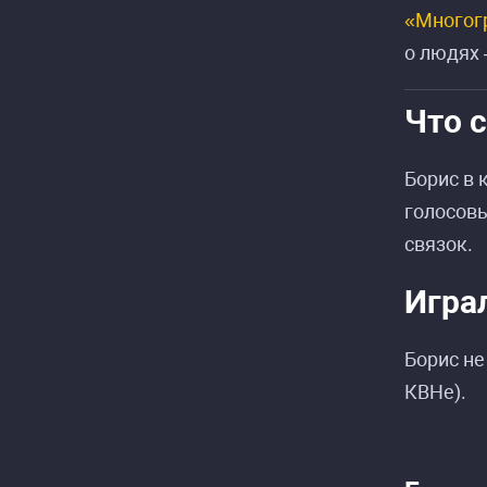
«Многог
о людях 
Что 
Борис в 
голосовы
связок.
Игра
Борис не
КВНе).