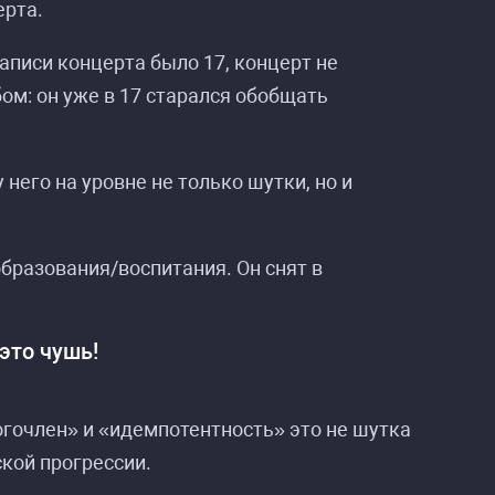
ерта.
записи концерта было 17, концерт не
м: он уже в 17 старался обобщать
у него на уровне не только шутки, но и
образования/воспитания. Он снят в
это чушь!
огочлен» и «идемпотентность» это не шутка
ской прогрессии.