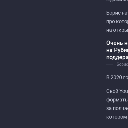
Борис на
про кото
на откр
Очень н
на Руби
поддерж
Борис
В 2020 г
Свой You
форматы
за полча
котором 