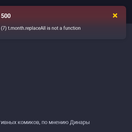
500
(7)
t.month.replaceAll is not a function
ктивных комиков, по мнению Динары