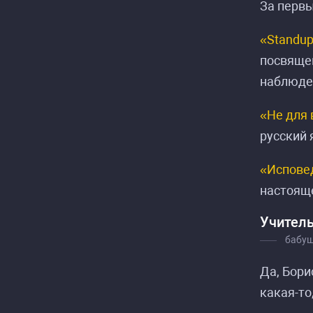
За первы
«Standup
посвящен
наблюде
«Не для 
русский 
«Испове
настояще
Учитель
бабуш
Да, Бори
какая-то