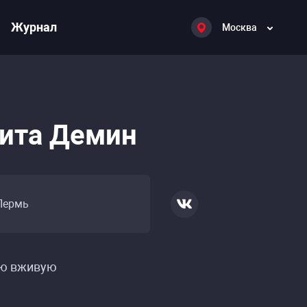
Журнал
Москва
ита Демин
Пермь
ю вживую