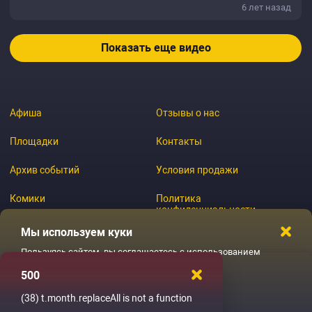
6 лет назад
Показать еще видео
Афиша
Отзывы о нас
Площадки
Контакты
Архив событий
Условия продажи
Комики
Политика
конфиденциальности
Журнал
Мы используем куки
Пользуясь сайтом, вы соглашаетесь с использованием
файлов куки
500
© 2026 GoStandup.ru
Ладненько
(38)
t.month.replaceAll is not a function