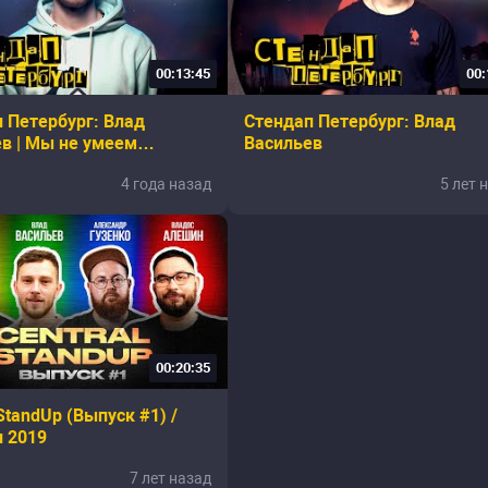
00:13:45
00:
 Петербург: Влад
Стендап Петербург: Влад
в | Мы не умеем
Васильев
ься друг за друга
4 года назад
5 лет 
00:20:35
 StandUp (Выпуск #1) /
 2019
7 лет назад