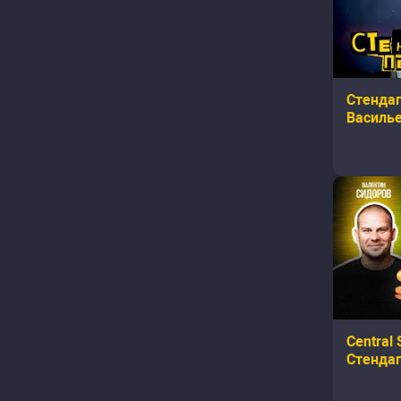
Стендап
Василье
радоват
Central
Стендап