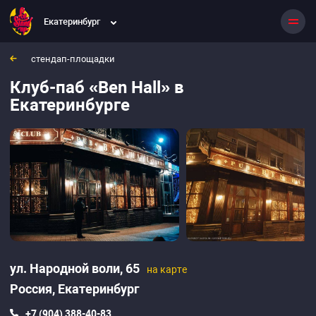
Клуб-паб «Ben Hall»‎
Екатеринбург
Екатеринбург, Россия
ул. Народной воли, 65
стендап-площадки
Клуб-паб «Ben Hall»‎ в
Екатеринбурге
ул. Народной воли, 65
на карте
Россия,
Екатеринбург
+7 (904) 388-40-83