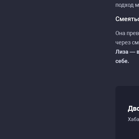
подход м
Смеятьс
Она пре
через см
Лиза — 
себе.
Дв
Хаба