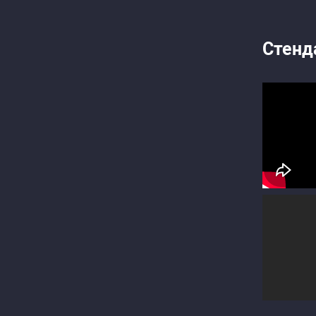
Стенд
Рас
Рас