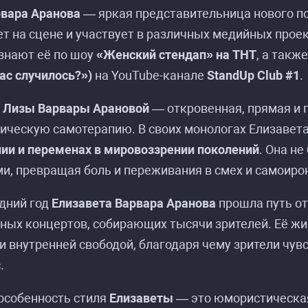
рвара Аранова
— яркая представительница нового по
т на сцене и участвует в различных медийных проек
знают её по шоу
«Женский стендап» на ТНТ
, а такж
вас случилось?»)
на YouTube-канале
StandUp Club #1
.
я
Лизы Варвары Арановой
— откровенная, прямая и г
ическую самотерапию. В своих монологах Елизавета
ии и переменах в мировоззрении поколений
. Она н
и, превращая боль и переживания в смех и самоиро
дний год
Елизавета Варвара Аранова
прошла путь от
ных концертов, собирающих тысячи зрителей. Её ж
 внутренней свободой, благодаря чему зрители чу
.
особенность стиля
Елизаветы
— это юмористическая