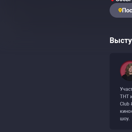
Пос
Высту
Учас
ТНТ и
Club
кино»
шоу.