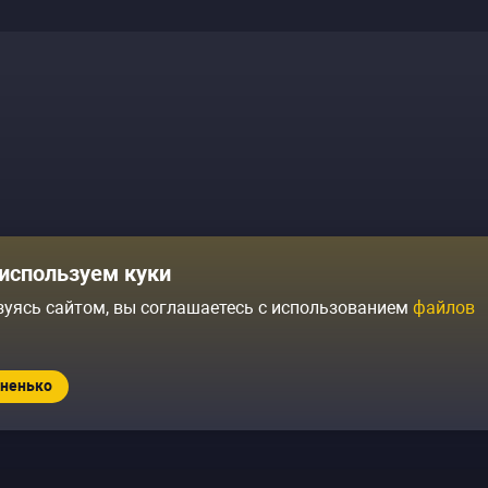
Комики
Отзывы о нас
используем куки
Журнал
Политика конфиденциальн
зуясь сайтом, вы соглашаетесь с использованием
файлов
ытий
Контакты
Условия продажи
ненько
Standup.ru