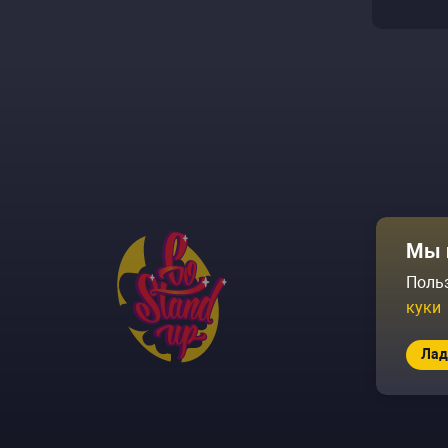
Афиша
Мы 
Площадки
Поль
куки
Архив соб
Лад
© 2026 Go