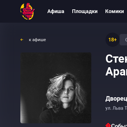
Афиша
Площадки
Комики
18+
к афише
Сте
Ара
Дворец
ул. Льва Т
Событ