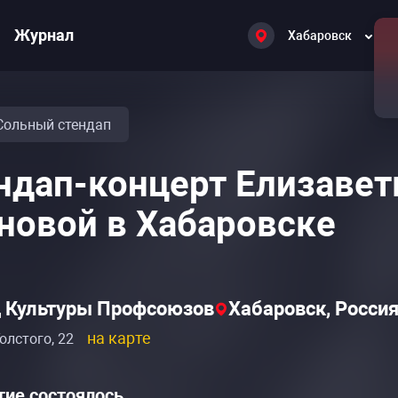
Журнал
Хабаровск
Сольный стендап
ндап-концерт Елизаве
новой в Хабаровске
 Культуры Профсоюзов
Хабаровск, Росси
на карте
олстого, 22
ие состоялось