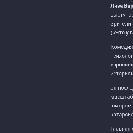
Лиза Ва
выступае
Зрители 
(«Что у 
Комеди
психолог
взрослен
историям
За после
масштаб
юмором и
катарсис
Главная 