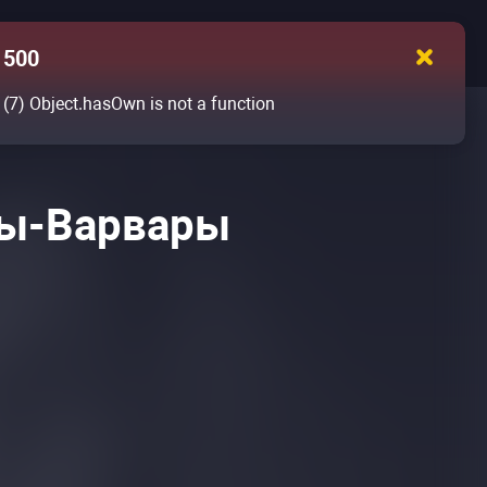
500
(7)
Object.hasOwn is not a function
ты-Варвары
я