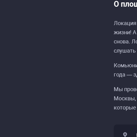
О пло
Локация 
жизни! А
снова. Л
слушать
Комьюнит
года — з
Мы прово
Москвы, 
которые 