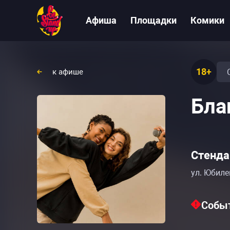
Афиша
Площадки
Комики
18+
к афише
Бла
Стенда
ул. Юбиле
Событ