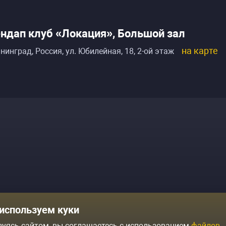
ндап клуб «Локация», Большой зал
на карте
нинград, Россия
,
ул. Юбилейная, 18, 2-ой этаж
Комики
Отзывы о нас
используем куки
Журнал
Политика конфиденциальн
зуясь сайтом, вы соглашаетесь с использованием
файлов