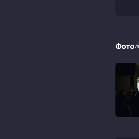
Фото
И