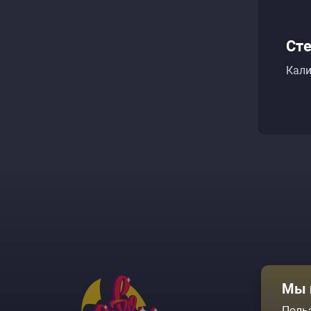
Сте
Кали
Афиша
Мы 
Площадки
Поль