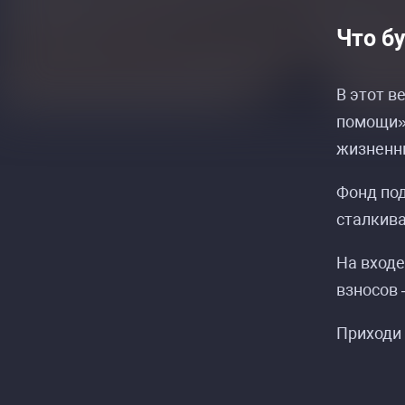
Что б
В этот в
помощи» 
жизненны
Фонд под
сталкив
На входе
взносов 
Приходи 