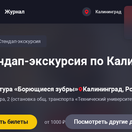
Журнал
Калининград
Стендап-экскурсия
ндап-экскурсия по Кал
тура «Борющиеся зубры»
Калининград, Р
ра, 2 (остановка общ. транспорта «Технический университе
ть билеты
Посмотреть другие 
от 1000 ₽