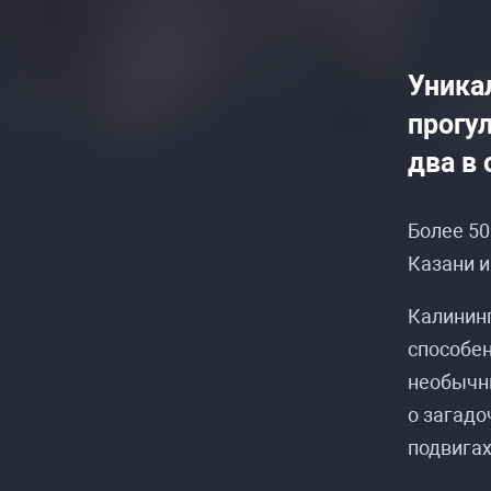
Уника
прогу
два в 
Более 50
Казани и
Калининг
способен
необычны
Распи
Распи
о загадо
подвигах