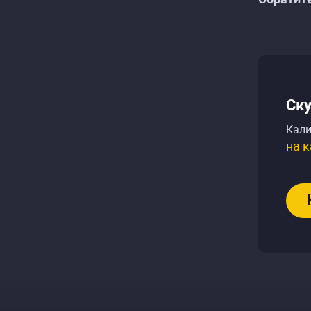
Ск
Кали
на к