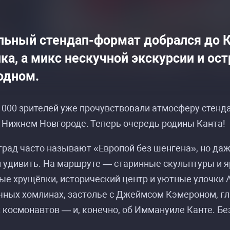
льный стендап-формат добрался до К
лка, а микс нескучной экскурсии и о
одном.
 000 зрителей уже прочувствовали атмосферу стенда
 Нижнем Новгороде. Теперь очередь родины Канта!
рад часто называют «Европой без шенгена», но да
 удивить. На маршруте — старинные скульптуры и яр
е хрущёвки, исторический центр и уютные улочки 
сание событий «Стендап-экскурсия по Калинин
сание событий «Стендап-экскурсия по Калинин
чных хомлинах, застолье с Джеймсом Кэмероном, гл
 космонавтов — и, конечно, об Иммануиле Канте. Без