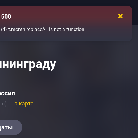
500
(4)
t.month.replaceAll is not a function
ининграду
оссия
на карте
т»)
даты