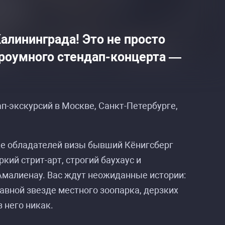
алининграда! Это не просто
строумного стендап-концерта —
п-экскурсий в Москве, Санкт-Петербурге,
же обладателей визы бывший Кёнигсберг
кий стрит-арт, строгий баухаус и
Амалиенау. Вас ждут неожиданные истории:
граду»
граду»
авной звезде местного зоопарка, дерзких
 него никак.