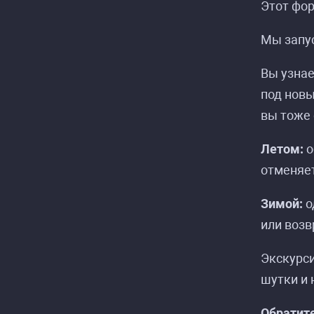
Этот фор
Мы запу
Вы узнае
под новы
вы тоже 
Летом:
о
отменяет
Зимой:
о
или возв
Экскурси
шутки и 
Обратит