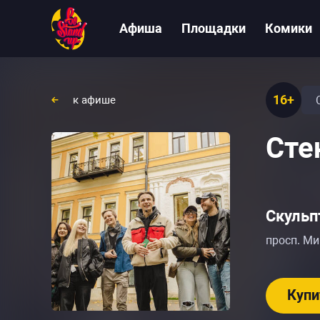
Афиша
Площадки
Комики
16+
к афише
Сте
Скульп
просп. Ми
Купи