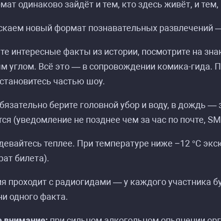
мат одинаково зайдёт и тем, кто здесь живёт, и тем,
скаем новый формат познавательных развлечений —
те интересные факты из истории, посмотрите на зн
м углом. Всё это — в сопровождении комика-гида. По
становитесь частью шоу.
бязательно берите головной убор и воду, в дождь — 
ся (уведомление не позднее чем за час по почте, SM
девайтесь теплее. При температуре ниже −12 °C экс
рат билета).
я проходит с радиогидами — у каждого участника бу
ни одного факта.
е внимание:
при сильном алкогольном опьянении орг