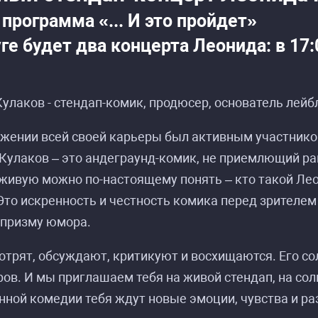
программа «... И это пройдет»
ге будет два концерта Леонида: в 17:
улаков - стендап-комик, продюсер, основатель лейбла
яжении всей своей карьеры был активным участник
Кулаков – это андеграунд-комик, не приемлющий рам
живую можно по-настоящему понять – кто такой Ле
Это искренность и честность комика перед зрителе
призму юмора.
трят, обсуждают, критикуют и восхищаются. Его со
ов. И мы приглашаем тебя на живой стендап, на со
ной комедии тебя ждут новые эмоции, чувства и ра