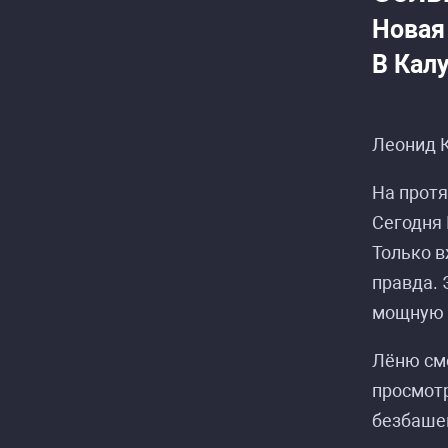
Новая 
В Калу
Леонид К
На прот
Сегодня 
Только в
правда. 
мощную 
Лёню смо
просмотр
безбашен