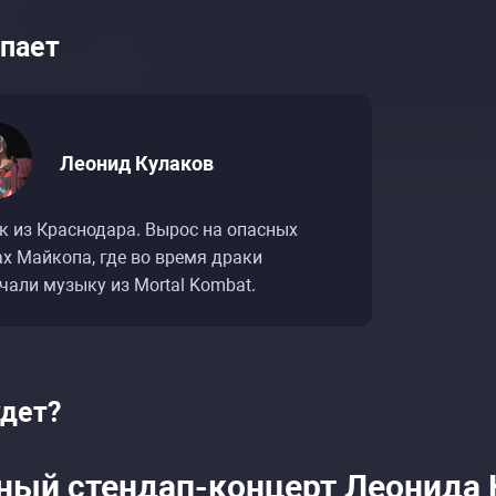
пает
Леонид Кулаков
к из Краснодара. Вырос на опасных
х Майкопа, где во время драки
чали музыку из Mortal Kombat.
ие событий «Леонид Кулаков. Сольный стендап
ие событий «Леонид Кулаков. Сольный стендап
удет?
ный стендап-концерт Леонида К