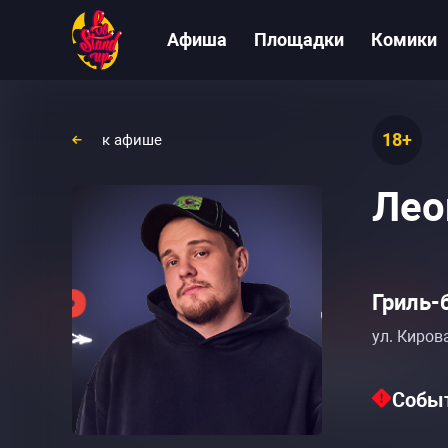
Афиша
Площадки
Комики
18+
к афише
Лео
Гриль-
ул. Кирова
Событ