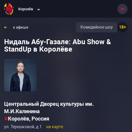
Королёв
Комедийное шоу
18+
к афише
Нидаль Абу-Газале: Abu Show &
StandUp в Королёве
Центральный Дворец культуры им.
М.И.Калинина
Королёв, Россия
ул. Терешковой, д.1
на карте