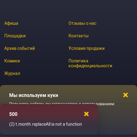
Афиша
Отзывы о нас
Площадки
Контакты
Архив событий
Условия продажи
Комики
Политика
конфиденциальности
Журнал
Мы используем куки
© 2026 GoStandup.ru
Пользуясь сайтом, вы соглашаетесь с использованием
файлов куки
500
Ладненько
(2)
t.month.replaceAll is not a function