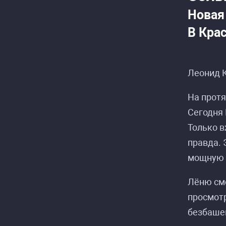
Новая 
В Кра
Леонид К
На прот
Сегодня 
Только в
правда. 
мощную 
Лёню смо
просмотр
безбашен