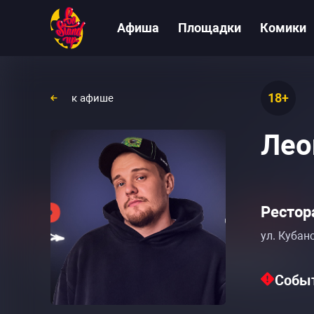
Афиша
Площадки
Комики
18+
к афише
Лео
Рестор
ул. Кубан
Событ