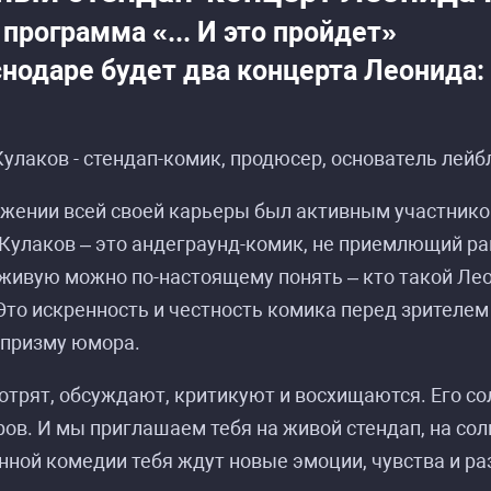
программа «... И это пройдет»
снодаре будет два концерта Леонида:
улаков - стендап-комик, продюсер, основатель лейбла
яжении всей своей карьеры был активным участник
Кулаков – это андеграунд-комик, не приемлющий рам
живую можно по-настоящему понять – кто такой Ле
Это искренность и честность комика перед зрителе
призму юмора.
трят, обсуждают, критикуют и восхищаются. Его со
ов. И мы приглашаем тебя на живой стендап, на со
ной комедии тебя ждут новые эмоции, чувства и ра