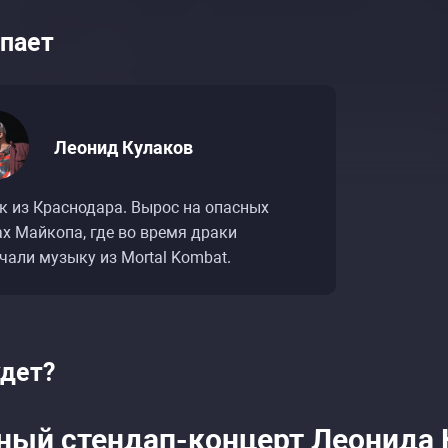
пает
Леонид Кулаков
к из Краснодара. Вырос на опасных
х Майкопа, где во время драки
чали музыку из Mortal Kombat.
ие событий «Леонид Кулаков. Сольный стендап
ие событий «Леонид Кулаков. Сольный стендап
удет?
ный стендап-концерт Леонида 