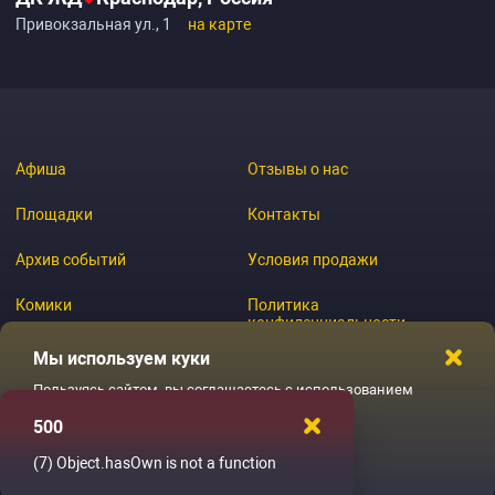
Привокзальная ул., 1
на карте
Афиша
Отзывы о нас
Площадки
Контакты
Архив событий
Условия продажи
Комики
Политика
конфиденциальности
Журнал
Мы используем куки
Пользуясь сайтом, вы соглашаетесь с использованием
файлов куки
500
© 2026 GoStandup.ru
Ладненько
(7)
Object.hasOwn is not a function