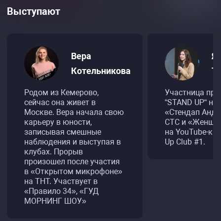
Выступают
Вера
Я
Котельникова
Т
Родом из Кемерово,
Участница про
сейчас она живет в
“STAND UP“ на 
Москве. Вера начала свою
«Стендап Анде
карьеру в юности,
СТС и «Женщи
записывая смешные
на YouTube-кан
наблюдения и выступая в
Up Club #1.
клубах. Прорыв
произошел после участия
в «Открытом микрофоне»
на ТНТ. Участвует в
«Правило 34», «ГУД
МОРНИНГ ШОУ»