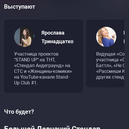
Выступают
Ярослава
Е
Тринадцатко
К
Участница проектов
Ведущая «Come
“STAND UP“ на ТНТ,
участница «Co
«Стендап Андеграунд» на
Баттл», «Не Сп
СТС и «Женщины-комики»
«Рассмеши Ко
на YouTube-канале Stand-
других стендап
Up Club #1.
Что будет?