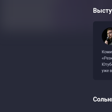
Высту
Коми
«Рез
Ютуб
уже 
Сольн