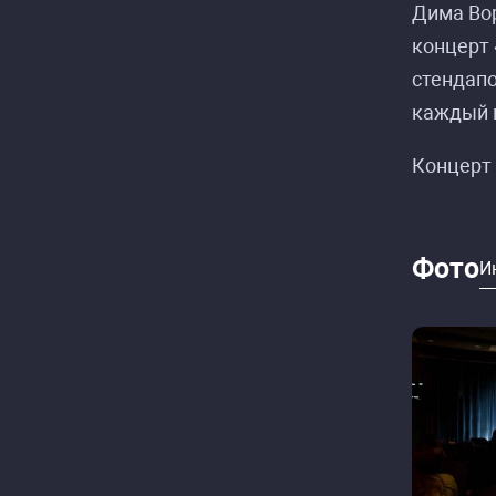
Дима Вор
концерт 
стендапо
каждый м
Концерт 
Фото
И