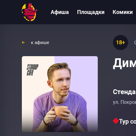
Афиша
Площадки
Комики
18+
к афише
Дим
Стенда
ул. Покро
Тур с