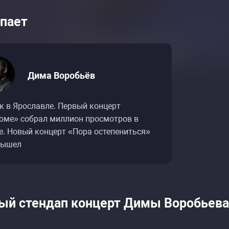
пает
Дима Воробьёв
к в Ярославле. Первый концерт
юме» собрал миллион просмотров в
е. Новый концерт «Пора остепениться»
вышел
Расписание событий «Дима Воробьев: стендап
Расписание событий «Дима Воробьев: стендап
ый стендап концерт Димы Воробьева