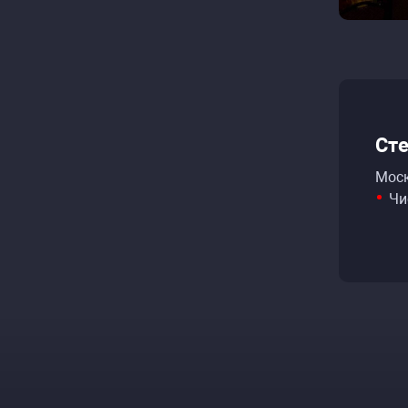
Сте
Моск
Чи