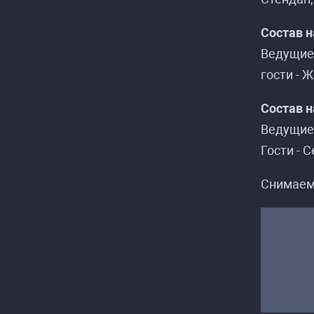
Состав н
Ведущие
гости - 
Состав н
Ведущие
Распи
Распи
Гости - 
Снимаем