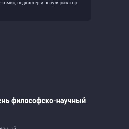
-комик, подкастер и популяризатор
чень философско-научный
аучный.