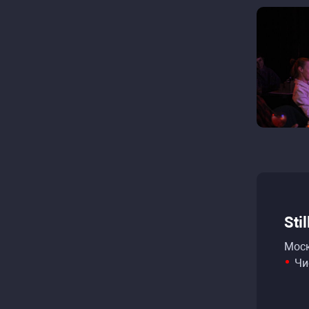
Sti
Моск
Чи