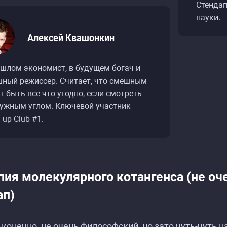
Стендап
науки.
Алексей Квашонкин
ошлом экономист, в будущем богач и
шный режиссер. Считает, что смешным
 быть все что угодно, если смотреть
нужным углом. Ключевой участник
-up Club #1.
пия молекулярного котангенса (не о
ап)
 конечно, не очень философский, но зато чуть-чуть н