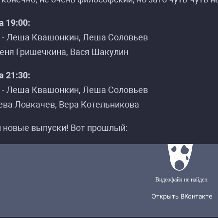
а 19:00:
 - Леша Квашонкин, Леша Соловьев
Женя Гришечкина, Вася Шакулин
а 21:30:
 - Леша Квашонкин, Леша Соловьев
сание событий «Энтропия молекулярного котан
сание событий «Энтропия молекулярного котан
Сева Ловкачев, Вера Котельникова
 новые выпуски! Вот прошлый: