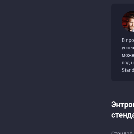
В пр
успе
может
под 
Stand
Энтро
стенд
Стендап,