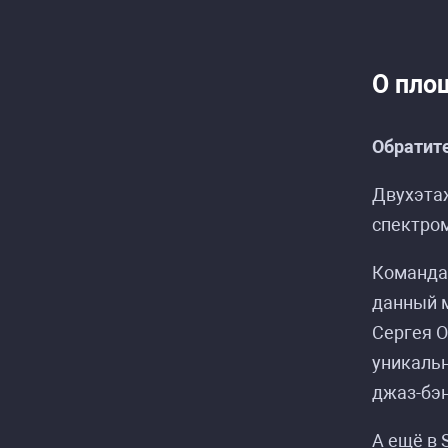
О пло
Обратите
Двухэта
спектром
Команда 
данный м
Сергея О
уникальн
джаз-бэ
А ещё в 