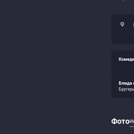
Комеди
Блюда 
Бургеры
Фото
И