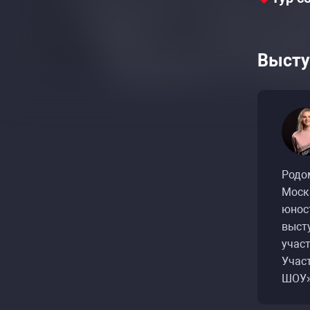
Высту
Родом
Моск
юнос
выст
учас
Учас
ШОУ