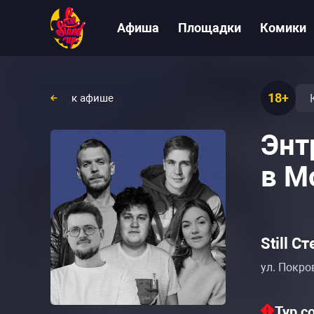
Афиша
Площадки
Комики
18+
к афише
Энт
в М
Still С
ул. Покро
Тур с