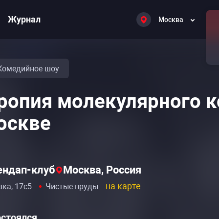
Журнал
Москва
Комедийное шоу
ропия молекулярного к
оскве
тендап-клуб
Москва, Россия
на карте
вка, 17с5
Чистые пруды
остоялся