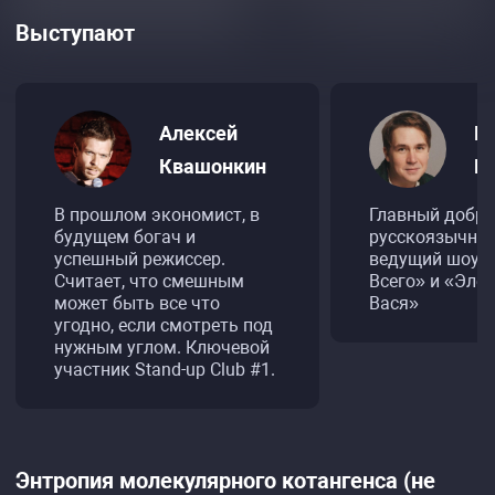
Выступают
Алексей
В
Квашонкин
Ш
В прошлом экономист, в
Главный добр
будущем богач и
русскоязычног
успешный режиссер.
ведущий шоу «
Считает, что смешным
Всего» и «Эле
может быть все что
Вася»
угодно, если смотреть под
нужным углом. Ключевой
участник Stand-up Club #1.
Энтропия молекулярного котангенса (не