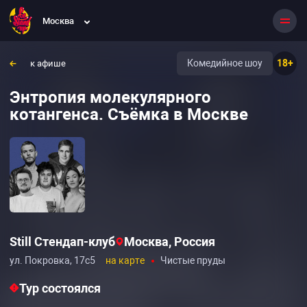
Москва
Комедийное шоу
18+
к афише
Энтропия молекулярного
котангенса. Съёмка в Москве
Still Стендап-клуб
Москва, Россия
ул. Покровка, 17с5
на карте
Чистые пруды
Тур состоялся