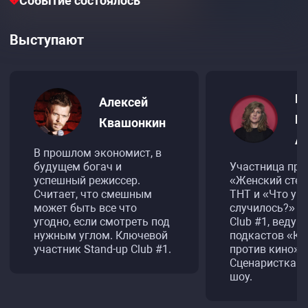
Событие состоялось
Выступают
Е
Алексей
В
Квашонкин
А
В прошлом экономист, в
будущем богач и
Участница про
успешный режиссер.
«Женский стен
Считает, что смешным
ТНТ и «Что у в
может быть все что
случилось?» от
угодно, если смотреть под
Club #1, ведущ
нужным углом. Ключевой
подкастов «К
участник Stand-up Club #1.
против кино» и
Сценаристка с
шоу.