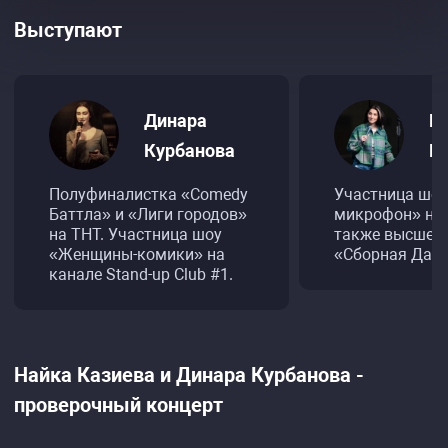
Выступают
Динара
Н
Курбанова
К
Полуфиналистка «Comedy
Участница шо
Баттла» и «Лиги городов»
микрофон» на 
на ТНТ. Участница шоу
также высшей 
«Женщины-комики» на
«Сборная Даге
канале Stand-up Club #1.
Найка Казиева и Динара Курбанова -
проверочный концерт