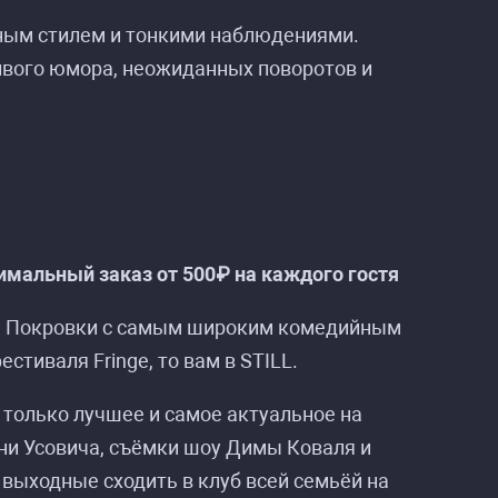
ным стилем и тонкими наблюдениями.
ивого юмора, неожиданных поворотов и
мальный заказ от 500₽ на каждого гостя
церт»
церт»
на Покровки с самым широким комедийным
стиваля Fringe, то вам в STILL.
 только лучшее и самое актуальное на
ни Усовича, съёмки шоу Димы Коваля и
в выходные сходить в клуб всей семьёй на