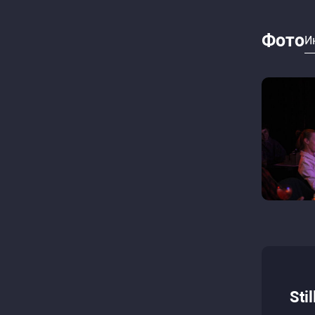
Фото
И
Sti