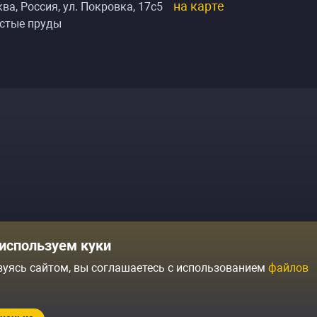
на карте
ва, Россия
,
ул. Покровка, 17с5
стые пруды
Комики
Отзывы о нас
используем куки
Журнал
Политика конфиденциальн
зуясь сайтом, вы соглашаетесь с использованием
файлов
ытий
Контакты
Условия продажи