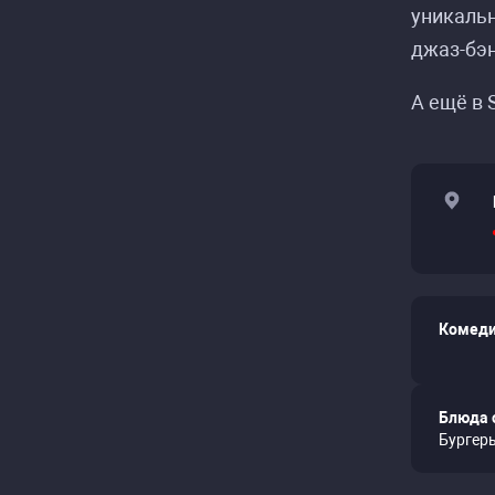
уникальн
джаз-бэ
А ещё в 
Комеди
Блюда 
Бургеры