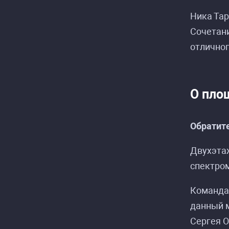
Ника Та
Сочетани
отличног
О пло
Обратите
Расп
Расп
Двухэта
спектром
Команда 
данный м
Сергея О