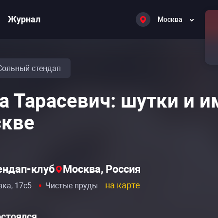
Журнал
Москва
Сольный стендап
а Тарасевич: шутки и 
кве
тендап-клуб
Москва, Россия
на карте
вка, 17с5
Чистые пруды
остоялся