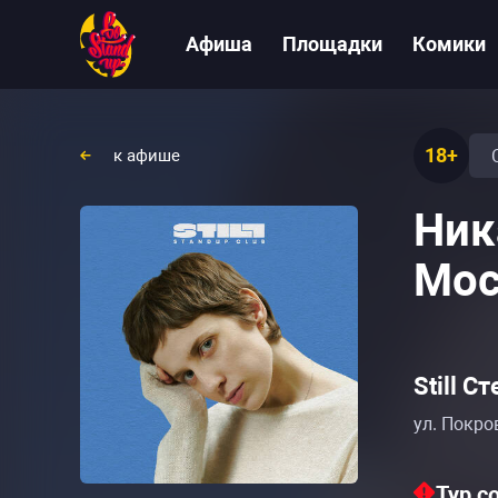
Афиша
Площадки
Комики
18+
к афише
Ник
Мос
Still С
ул. Покро
Тур с