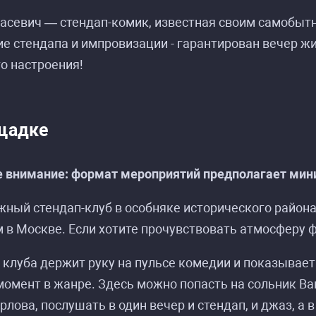
расевич — стендап-комик, известная своим самобыт
е стендапа и импровизации - гарантирован вечер ж
о настроения!
щадке
 внимание: формат мероприятий предполагает мини
исание событий «Ника Тарасевич. Стендап-кон
исание событий «Ника Тарасевич. Стендап-кон
жный стендап-клуб в особняке исторического райо
 в Москве. Если хотите прочувствовать атмосферу фе
клуба держит руку на пульсе комедии и показывает
омент в жанре. Здесь можно попасть на сольник Ва
рлова, послушать в один вечер и стендап, и джаз, а 