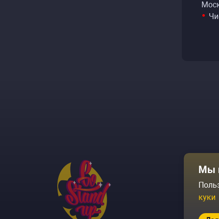
Моск
Чи
Афиша
Мы 
Площадки
Поль
куки
Архив соб