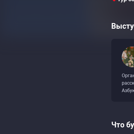
Высту
Орган
расс
Азбук
Что б