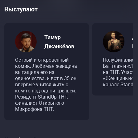
Выступают
Тимур
Д
Джанкёзов
К
Острый и откровенный
Полуфиналист
комик. Любимая женщина
Баттла» и «Ли
вытащила его из
на ТНТ. Участ
одиночества, и вот в 35 он
«Женщины-ком
впервые учится жить с
канале Stand-u
кем-то под одной крышей.
Резидент StandUp ТНТ,
финалист Открытого
Микрофона ТНТ.