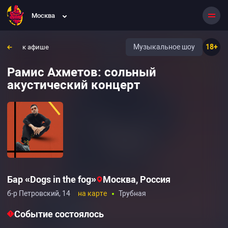
Москва
Музыкальное шоу
18+
к афише
Рамис Ахметов: сольный
акустический концерт
Бар «Dogs in the fog»
Москва, Россия
б-р Петровский, 14
на карте
Трубная
Событие состоялось