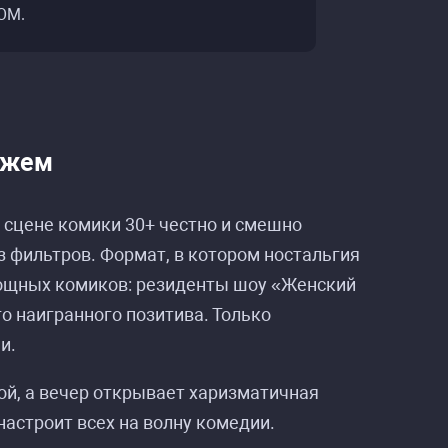
OM.
ажем
 сцене комики 30+ честно и смешно
з фильтров. Формат, в котором ностальгия
мощных комиков: резиденты шоу «Женский
о наигранного позитива. Только
и.
ой, а вечер открывает харизматичная
настроит всех на волну комедии.