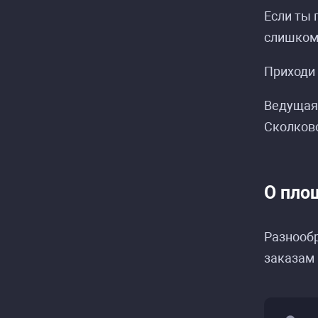
Если ты 
слишком 
Приходи 
Ведущая 
Сколково
О пло
Разнообр
заказам 