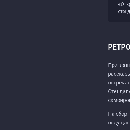
«Отк
стен
РЕТРО
Приглаша
рассказы
встреча
Стендап»
самоирон
На сбор 
ведущая,