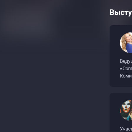
Высту
Веду
«Com
Комик
Учас