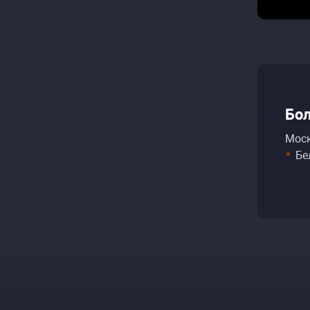
Бо
Моск
Бе