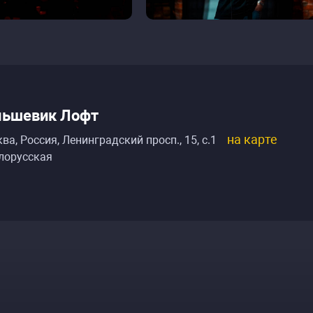
льшевик Лофт
на карте
ва, Россия
,
Ленинградский просп., 15, с.1
лорусская