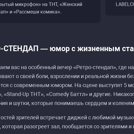
рытый микрофон» на ТНТ, «Женский
LABELC
дап» и «Рассмеши комика».
-СТЕНДАП — юмор с жизненным ст
ем вас на особенный вечер «Ретро-стендап», где на
вают о своей боли, взрослении и реальной жизни бе
ется с современным юмором. На сцене выступят 5 
, «Stand-Up ТНТ», «Comedy Баттл» и другие. Никаког
ия и шутки, которые понимаешь сердцем и коленям
Расписание событий «Ретро-Стендап»
Расписание событий «Ретро-Стендап»
гостей зрителей встречает диджей с любимой музык
 которая разогреет зал, пообщается со зрителями и 