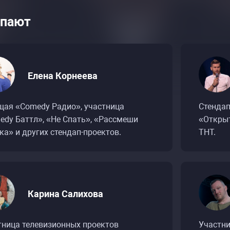
пают
Елена Корнеева
щая «Comedy Радио», участница
Стендап
edy Баттл», «Не Спать», «Рассмеши
«Открыт
а» и других стендап-проектов.
ТНТ.
Карина Салихова
тница телевизионных проектов
Участни