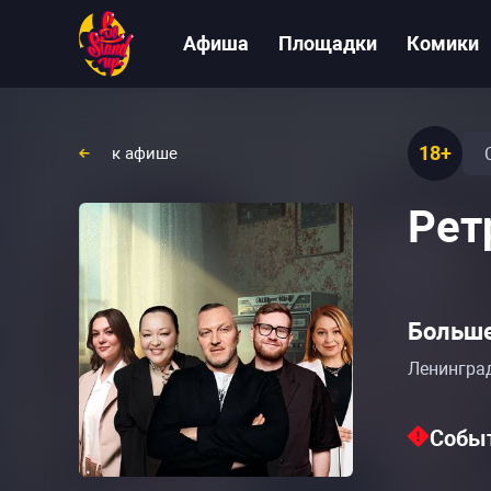
Афиша
Площадки
Комики
18+
к афише
Рет
Больше
Ленинград
Событ