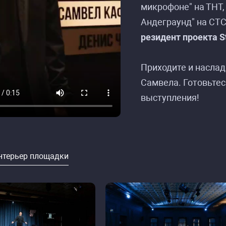
микрофоне" на ТНТ,
Андеграунд" на СТ
резидент проекта S
Приходите и наслад
Самвела. Готовьтес
выступления!
нтерьер площадки