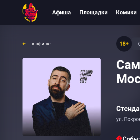
Афиша
Площадки
Комики
18+
к афише
Сам
Мос
Стенда
ул. Покро
Событ