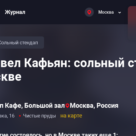
Журнал
Москва
Сольный стендап
вел Кафьян: сольный с
кве
п Кафе, Большой зал
Москва, Россия
на карте
вка, 16
Чистые пруды
ие состоялось, но в Москве таких еще 1: