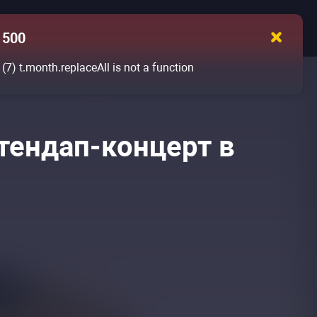
500
(7)
t.month.replaceAll is not a function
тендап-концерт в