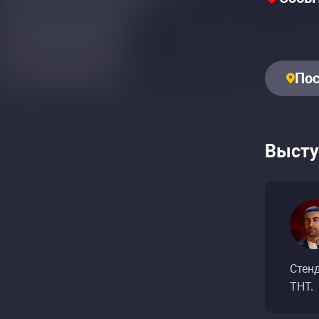
Пос
Высту
Стенд
ТНТ.