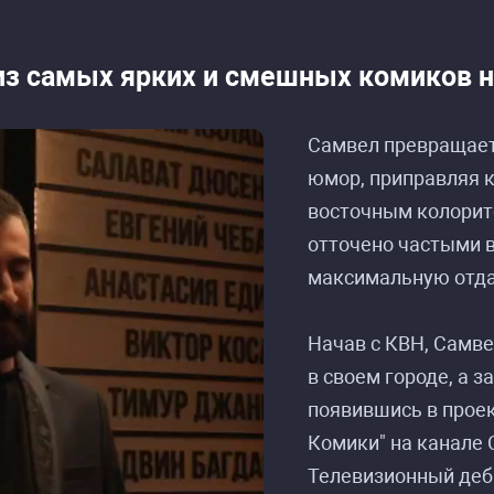
из самых ярких и смешных комиков 
Самвел превращает
списание событий «Самвел Кафьян: стендап-т
списание событий «Самвел Кафьян: стендап-т
юмор, приправляя 
восточным колорит
отточено частыми 
максимальную отда
Начав с КВН, Самве
в своем городе, а з
появившись в проек
Комики" на канале 
Телевизионный деб