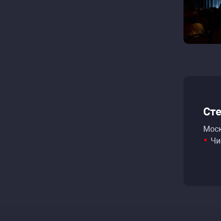
Сте
Моск
Чи