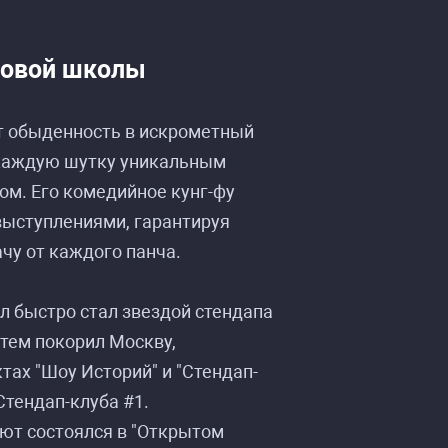
новой школы
 обыденность в искрометный
ур»
ур»
каждую шутку уникальным
ом. Его комедийное кунг-фу
выступлениями, гарантируя
чу от каждого панча.
л быстро стал звездой стендапа
атем покорил Москву,
тах "Шоу Историй" и "Стендап-
Стендап-клуба #1.
ют состоялся в "Открытом