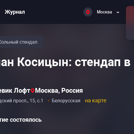
Журнал
Москва
Сольный стендап
ан Косицын: стендап в
вик Лофт
Москва, Россия
на карте
ский просп., 15, с.1
Белорусская
ие состоялось