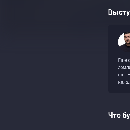
Высту
Еще 
земл
на ТН
кажд
Что б