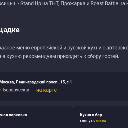
сицын - Stand Up на ТНТ, Прожарка и Roast Battle на
сание событий «Сольный концерт Романа Кос
сание событий «Сольный концерт Романа Кос
щадке
азное меню европейской и русской кухни с авторск
на кухню рекомендуем приходить к сбору гостей.
Москва, Ленинградский просп., 15, с.1
на карте
Белорусская
тная парковка
Кухня и бар
глянуть
меню