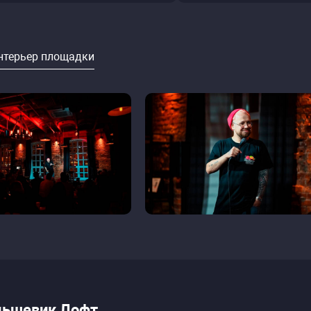
нтерьер площадки
льшевик Лофт