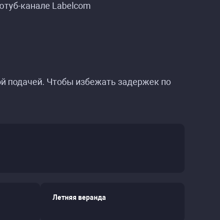
 ютуб-канале Labelcom
ицына»
ицына»
ой подачей. Чтобы избежать задержек по
Летняя веранда