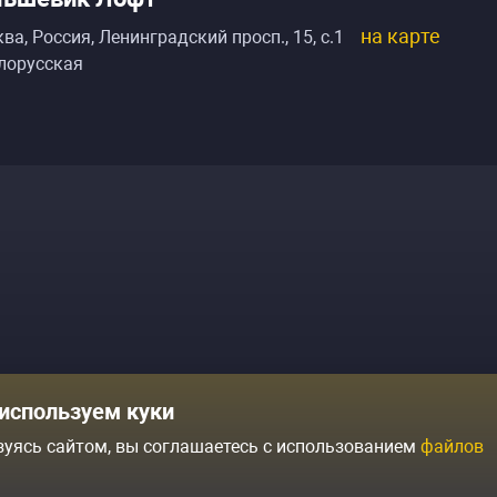
на карте
ва, Россия
,
Ленинградский просп., 15, с.1
лорусская
Комики
Отзывы о нас
используем куки
Журнал
Политика конфиденциальн
зуясь сайтом, вы соглашаетесь с использованием
файлов
ытий
Контакты
Условия продажи