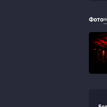
Фото
И
Бо