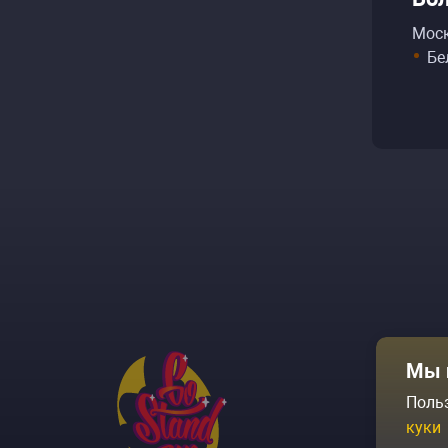
Моск
Бе
Афиша
Мы 
Площадки
Поль
куки
Архив соб