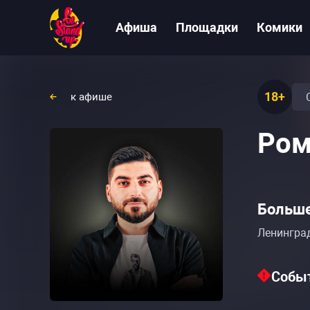
Афиша
Площадки
Комики
18+
к афише
Ром
Больше
Ленинград
Событ