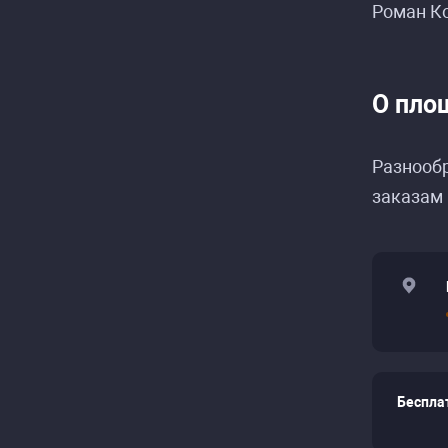
Роман Ко
Распи
Распи
О пло
Разнообр
заказам 
Беспла