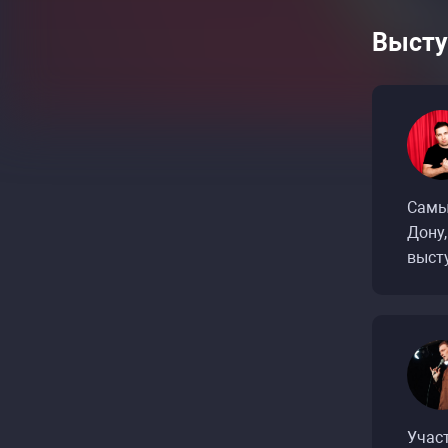
Высту
Самы
Дону,
выст
Учас