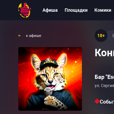
Афиша
Площадки
Комики
18+
к афише
Кон
Бар "Es
ул. Сергия
Событ