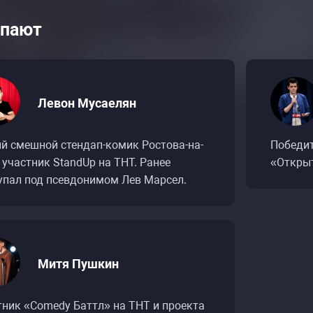
пают
Левон Мусаелян
й смешной стендап-комик Ростова-на-
Победит
 участник StandUp на ТНТ. Ранее
«Открыт
упал под псевдонимом Лев Марсел.
Митя Пушкин
Расписание событий «Концерт StandUp BEST»
Расписание событий «Концерт StandUp BEST»
тник «Comedy Баттл» на ТНТ и проекта