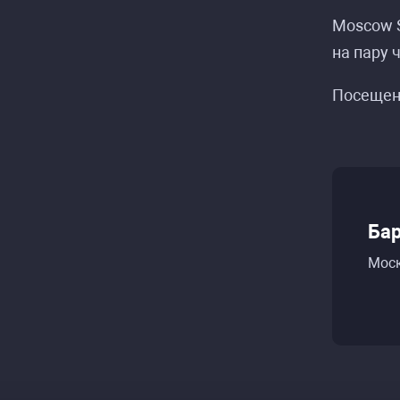
Moscow S
на пару 
Посещен
Бар
Моск