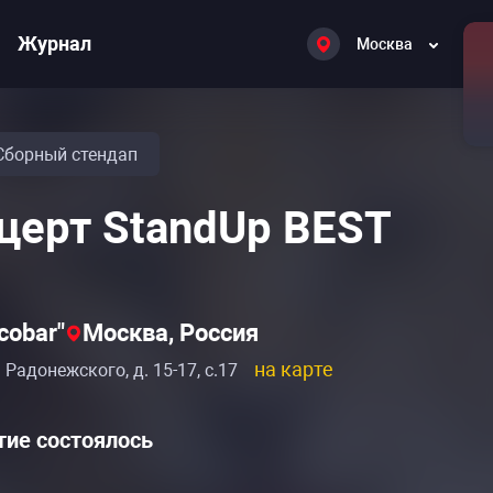
Журнал
Москва
Сборный стендап
церт StandUp BEST
cobar"
Москва, Россия
на карте
 Радонежского, д. 15-17, с.17
ие состоялось