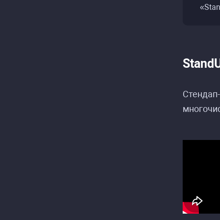
«Stan
Stand
Стендап-
многочис